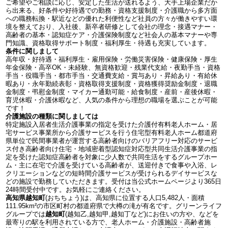
ご希望やご相談に応じ、安定した生活が送れるよう、大手上場企業だか
ら出来る、好条件や好待遇での勤務・資格支援制度・介護職から多方面
への職務転換・駅近などの優れた利便性など社員の方々が働きやすい環
境を整えており、入社後、新卒者研修として会社の理念・接遇マナー・
高齢者の基本・認知症ケア・介護保険制度など社会人の基本マナーや専
門知識、資格取得サポート制度・福利厚生・待遇も充実しています。
条件に関しまして
高年収・好待遇・福利厚生・雇用保険・労働災害保険・健康保険・厚生
年金保険・高卒OK・未経験、無資格歓迎・残業代支給・夜勤手当・資格
手当・役職手当・都市手当・交通費支給・賞与あり・昇給あり・有給休
暇あり・永年勤続表彰・資格取得支援制度・資格獲得奨励金制度・退職
金制度・弔慰金制度・マイカー通勤可能・給食制度・産前・産後休暇・
育児休暇・介護休暇など、人気の条件から理想の職場を選ぶことが可能
です！
介護施設の種類に関しましては
特定施設入居者生活介護事業の指定を受けた介護付有料老人ホーム・居
宅サービス事業所から介護サービスを行う住宅型有料老人ホーム都道府
県単位で民間事業者が運営する高齢者向けのバリアフリー対応のサービ
ス付き高齢者向け住宅・地域密着型認知症対応型共同生活介護事業の指
定を受けた認知症高齢者を対象に少人数で共同生活をするグループホー
ム・主に在宅で介護を受けている高齢者が、送迎付きで食事や入浴、レ
クリエーションなどの短時間介護サービスが受けられるデイサービスな
どの施設で勤務していただきます。受付は当公式ホームページより365日
24時間受付中です。お気軽にご連絡ください。
高知県越知町
(おちちょう)は、高知県に位置する人口5,482人・面積
111.95km²の市区町村の都道府県で大樽の滝が有名です。グリーンライフ
グループでは
越知町
(越知乙,越知甲,越知丁など)にお住いの方や、などを
最寄りの駅を利用されている方で、老人ホーム・介護施設・高齢者施