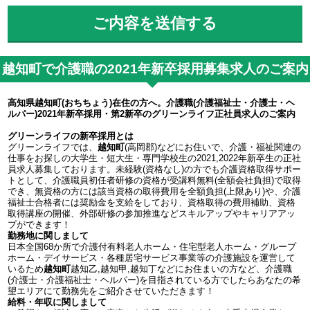
越知町で介護職の2021年新卒採用募集求人のご案内
高知県越知町(おちちょう)在住の方へ。介護職(介護福祉士・介護士・ヘ
ルパー)2021年新卒採用・第2新卒のグリーンライフ正社員求人のご案内
グリーンライフの新卒採用とは
グリーンライフでは、
越知町
(高岡郡)などにお住いで、介護・福祉関連の
仕事をお探しの大学生・短大生・専門学校生の2021,2022年新卒生の正社
員求人募集しております。未経験(資格なし)の方でも介護資格取得サポー
トとして、介護職員初任者研修の資格が受講料無料(全額会社負担)で取得
でき、無資格の方には該当資格の取得費用を全額負担(上限あり)や、介護
福祉士合格者には奨励金を支給をしており、資格取得の費用補助、資格
取得講座の開催、外部研修の参加推進などスキルアップやキャリアアッ
プができます！
勤務地に関しまして
日本全国68か所で介護付有料老人ホーム・住宅型老人ホーム・グループ
ホーム・デイサービス・各種居宅サービス事業等の介護施設を運営して
いるため
越知町
越知乙,越知甲,越知丁などにお住まいの方など、介護職
(介護士・介護福祉士・ヘルパー)を目指されている方でしたらあなたの希
望エリアにて勤務先をご紹介させていただきます！
給料・年収に関しまして