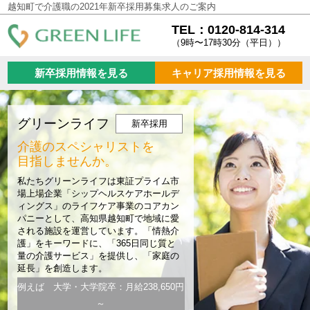
越知町で介護職の2021年新卒採用募集求人のご案内
TEL：0120-814-314
（9時〜17時30分（平日））
新卒採用情報を見る
キャリア採用情報を見る
グリーンライフ
新卒採用
介護のスペシャリストを
目指しませんか。
私たちグリーンライフは東証プライム市
場上場企業「シップヘルスケアホールデ
ィングス」のライフケア事業のコアカン
パニーとして、高知県越知町で地域に愛
される施設を運営しています。「情熱介
護」をキーワードに、「365日同じ質と
量の介護サービス」を提供し、「家庭の
延長」を創造します。
例えば 大学・大学院卒：月給238,650円
～