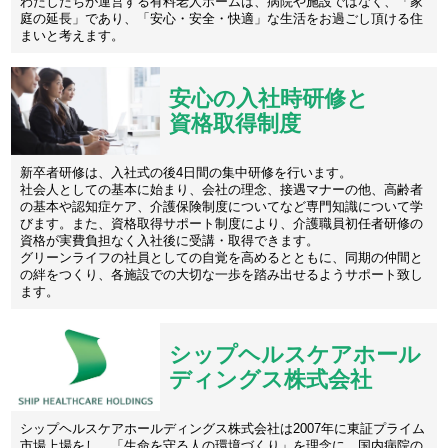
わたしたちが運営する有料老人ホームは、病院や施設ではなく、「家
庭の延長」であり、「安心・安全・快適」な生活をお過ごし頂ける住
まいと考えます。
安心の入社時研修と
資格取得制度
新卒者研修は、入社式の後4日間の集中研修を行います。
社会人としての基本に始まり、会社の理念、接遇マナーの他、高齢者
の基本や認知症ケア、介護保険制度についてなど専門知識について学
びます。また、資格取得サポート制度により、介護職員初任者研修の
資格が実費負担なく入社後に受講・取得できます。
グリーンライフの社員としての自覚を高めるとともに、同期の仲間と
の絆をつくり、各施設での大切な一歩を踏み出せるようサポート致し
ます。
シップヘルスケアホール
ディングス株式会社
シップヘルスケアホールディングス株式会社は2007年に東証プライム
市場上場をし、「生命を守る人の環境づくり」を理念に、国内病院の