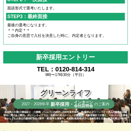
面談形式で選考いたします。
STEP3：最終面接
最後の選考になります。
＊＊内定＊＊
ご自身の意思で入社を決意した時に、内定者となります。
新卒採用エントリー
TEL：0120-814-314
9時〜17時30分（平日）
グリーンライフ
インターン
新卒採用・
2027・2028年卒
のご案内
会社説明会
高知県の介護(介護福祉士・介護職)・ヘルパーの2027・2028年新卒採用・第2新卒のグリーンライフ求人の就職会社説
明会に関するご案内。グリーンライフでは、全国70の老人ホーム・介護施設・高齢者施設で介護士・ヘルパー・介護福
祉士などをお考えの越知町在住の新卒・第2新卒を募集中。未経験(無資格)の方も資格取得を支援！採用応募は24時間
受付中。