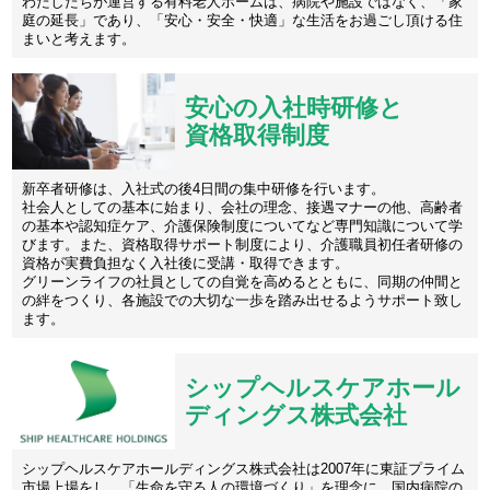
わたしたちが運営する有料老人ホームは、病院や施設ではなく、「家
庭の延長」であり、「安心・安全・快適」な生活をお過ごし頂ける住
まいと考えます。
安心の入社時研修と
資格取得制度
新卒者研修は、入社式の後4日間の集中研修を行います。
社会人としての基本に始まり、会社の理念、接遇マナーの他、高齢者
の基本や認知症ケア、介護保険制度についてなど専門知識について学
びます。また、資格取得サポート制度により、介護職員初任者研修の
資格が実費負担なく入社後に受講・取得できます。
グリーンライフの社員としての自覚を高めるとともに、同期の仲間と
の絆をつくり、各施設での大切な一歩を踏み出せるようサポート致し
ます。
シップヘルスケアホール
ディングス株式会社
シップヘルスケアホールディングス株式会社は2007年に東証プライム
市場上場をし、「生命を守る人の環境づくり」を理念に、国内病院の