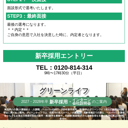
面談形式で選考いたします。
STEP3：最終面接
最後の選考になります。
＊＊内定＊＊
ご自身の意思で入社を決意した時に、内定者となります。
新卒採用エントリー
TEL：0120-814-314
9時〜17時30分（平日）
グリーンライフ
インターン
新卒採用・
2027・2028年卒
のご案内
会社説明会
鳥取県の介護(介護福祉士・介護職)・ヘルパーの2027・2028年新卒採用・第2新卒のグリーンライフ求人の就職会社説
明会に関するご案内。グリーンライフでは、全国70の老人ホーム・介護施設・高齢者施設で介護士・ヘルパー・介護福
祉士などをお考えの境港市在住の新卒・第2新卒を募集中。未経験(無資格)の方も資格取得を支援！採用応募は24時間
受付中。