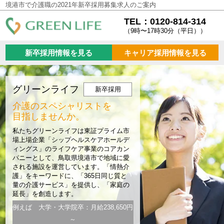
境港市で介護職の2021年新卒採用募集求人のご案内
TEL：0120-814-314
（9時〜17時30分（平日））
新卒採用情報を見る
キャリア採用情報を見る
グリーンライフ
新卒採用
介護のスペシャリストを
目指しませんか。
私たちグリーンライフは東証プライム市
場上場企業「シップヘルスケアホールデ
ィングス」のライフケア事業のコアカン
パニーとして、鳥取県境港市で地域に愛
される施設を運営しています。「情熱介
護」をキーワードに、「365日同じ質と
量の介護サービス」を提供し、「家庭の
延長」を創造します。
例えば 大学・大学院卒：月給238,650円
～