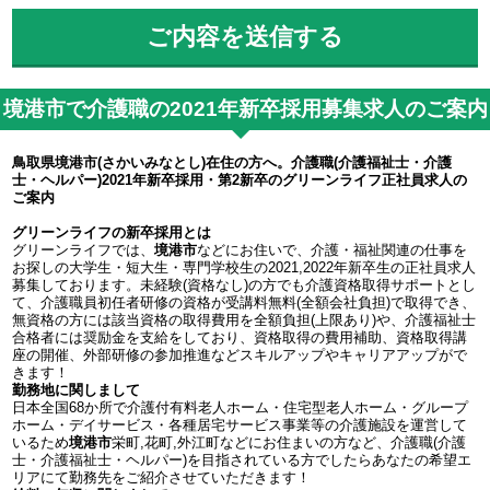
境港市で介護職の2021年新卒採用募集求人のご案内
鳥取県境港市(さかいみなとし)在住の方へ。介護職(介護福祉士・介護
士・ヘルパー)2021年新卒採用・第2新卒のグリーンライフ正社員求人の
ご案内
グリーンライフの新卒採用とは
グリーンライフでは、
境港市
などにお住いで、介護・福祉関連の仕事を
お探しの大学生・短大生・専門学校生の2021,2022年新卒生の正社員求人
募集しております。未経験(資格なし)の方でも介護資格取得サポートとし
て、介護職員初任者研修の資格が受講料無料(全額会社負担)で取得でき、
無資格の方には該当資格の取得費用を全額負担(上限あり)や、介護福祉士
合格者には奨励金を支給をしており、資格取得の費用補助、資格取得講
座の開催、外部研修の参加推進などスキルアップやキャリアアップがで
きます！
勤務地に関しまして
日本全国68か所で介護付有料老人ホーム・住宅型老人ホーム・グループ
ホーム・デイサービス・各種居宅サービス事業等の介護施設を運営して
いるため
境港市
栄町,花町,外江町などにお住まいの方など、介護職(介護
士・介護福祉士・ヘルパー)を目指されている方でしたらあなたの希望エ
リアにて勤務先をご紹介させていただきます！