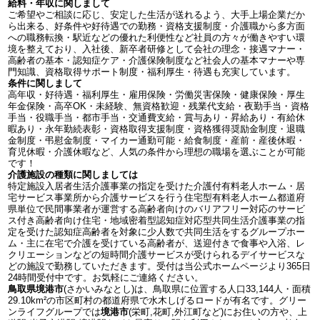
給料・年収に関しまして
ご希望やご相談に応じ、安定した生活が送れるよう、大手上場企業だか
ら出来る、好条件や好待遇での勤務・資格支援制度・介護職から多方面
への職務転換・駅近などの優れた利便性など社員の方々が働きやすい環
境を整えており、入社後、新卒者研修として会社の理念・接遇マナー・
高齢者の基本・認知症ケア・介護保険制度など社会人の基本マナーや専
門知識、資格取得サポート制度・福利厚生・待遇も充実しています。
条件に関しまして
高年収・好待遇・福利厚生・雇用保険・労働災害保険・健康保険・厚生
年金保険・高卒OK・未経験、無資格歓迎・残業代支給・夜勤手当・資格
手当・役職手当・都市手当・交通費支給・賞与あり・昇給あり・有給休
暇あり・永年勤続表彰・資格取得支援制度・資格獲得奨励金制度・退職
金制度・弔慰金制度・マイカー通勤可能・給食制度・産前・産後休暇・
育児休暇・介護休暇など、人気の条件から理想の職場を選ぶことが可能
です！
介護施設の種類に関しましては
特定施設入居者生活介護事業の指定を受けた介護付有料老人ホーム・居
宅サービス事業所から介護サービスを行う住宅型有料老人ホーム都道府
県単位で民間事業者が運営する高齢者向けのバリアフリー対応のサービ
ス付き高齢者向け住宅・地域密着型認知症対応型共同生活介護事業の指
定を受けた認知症高齢者を対象に少人数で共同生活をするグループホー
ム・主に在宅で介護を受けている高齢者が、送迎付きで食事や入浴、レ
クリエーションなどの短時間介護サービスが受けられるデイサービスな
どの施設で勤務していただきます。受付は当公式ホームページより365日
24時間受付中です。お気軽にご連絡ください。
鳥取県境港市
(さかいみなとし)は、鳥取県に位置する人口33,144人・面積
29.10km²の市区町村の都道府県で水木しげるロードが有名です。グリー
ンライフグループでは
境港市
(栄町,花町,外江町など)にお住いの方や、上